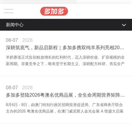
新闻中心
首页
新闻中心
新闻中心
品牌产品
08-07
2026
深耕筑底气，新品启新程｜多加多携双纯羊系列亮相2026中国
公司新闻
可诺贝儿
羊奶赛道正式告别粗放增长的红利时代，迈入深耕价值、扩容规模的全
产品资讯
新周期。存量竞争之下，唯有坚守长期主义、深耕配方科研、夯实全产
考拉芈奇
业链实
育儿护理
安格奇诺
08-07
2026
多加多登陆2026粤澳名优商品展，全生命周期营养矩阵绽放澳
贝思高
8月6日 - 9日，由澳门特别行政区招商投资促进局、广东省商务厅联合
主办的2026 粤澳名优商品展，在澳门威尼斯人金光会展 A 馆盛大启幕
益全
相关资讯
可淇