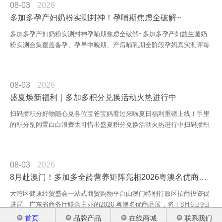
08-03
2026
关于我们
多加多孕产妇奶粉实测封神！孕哺期焦虑全破解~
孕产妇奶粉
多加多孕产妇奶粉实测封神孕哺期焦虑全破解~多加多孕产妇益生菌奶
荣誉资质
粉实测合集覆盖备孕、孕早中晚期、产后哺乳期全阶段孕妈真实测评每
一条真
联系我们
08-03
2026
盛夏焕新福利｜多加多积分兑换活动火热进行中
扫码攒积分好物随心兑各位宝爸宝妈看过来啦夏日福利重磅上线！手里
的积分别闲置白白浪费太可惜啦盛夏积分兑换活动火热进行中扫码攒积
分 兑
08-03
2026
8月赴澳门！多加多全龄营养矩阵亮相2026粤澳名优商品展
大湾区健康经贸盛会一站式商贸购物平台由澳门特别行政区招商投资促
进局、广东省商务厅联合主办的2026 粤澳名优商品展，将于8月6日9日
在澳
首页
品牌产品
在线商城
联系我们